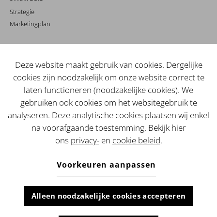
Strategie
Marketingplan
MERKIDENTITEIT
Branding
Deze website maakt gebruik van cookies. Dergelijke
Copy
cookies zijn noodzakelijk om onze website correct te
Beeld
laten functioneren (noodzakelijke cookies). We
gebruiken ook cookies om het websitegebruik te
WEBSITE / SHOP
analyseren. Deze analytische cookies plaatsen wij enkel
Webdevelopment
na voorafgaande toestemming. Bekijk hier
Landingspagina's
ons
privacy-
en
cookie beleid
.
Analyses
PERFORMANCE MARKETING
Voorkeuren aanpassen
Metacampagne
Google ads / SEA
Analyse
Alleen noodzakelijke cookies accepteren