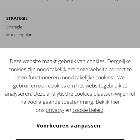
STRATEGIE
Strategie
Marketingplan
MERKIDENTITEIT
Branding
Deze website maakt gebruik van cookies. Dergelijke
Copy
cookies zijn noodzakelijk om onze website correct te
Beeld
laten functioneren (noodzakelijke cookies). We
gebruiken ook cookies om het websitegebruik te
WEBSITE / SHOP
analyseren. Deze analytische cookies plaatsen wij enkel
Webdevelopment
na voorafgaande toestemming. Bekijk hier
Landingspagina's
ons
privacy-
en
cookie beleid
.
Analyses
PERFORMANCE MARKETING
Voorkeuren aanpassen
Metacampagne
Google ads / SEA