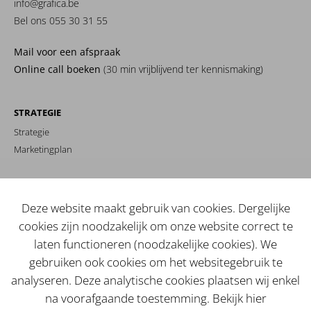
info@grafica.be
Bel ons 055 30 31 55
Mail voor een afspraak
Online call boeken
(30 min vrijblijvend ter kennismaking)
STRATEGIE
Strategie
Marketingplan
MERKIDENTITEIT
Branding
Deze website maakt gebruik van cookies. Dergelijke
Copy
cookies zijn noodzakelijk om onze website correct te
Beeld
laten functioneren (noodzakelijke cookies). We
gebruiken ook cookies om het websitegebruik te
WEBSITE / SHOP
analyseren. Deze analytische cookies plaatsen wij enkel
Webdevelopment
na voorafgaande toestemming. Bekijk hier
Landingspagina's