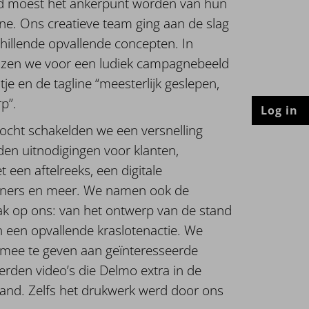
d moest het ankerpunt worden van hun
e. Ons creatieve team ging aan de slag
hillende opvallende concepten. In
kozen we voor een ludiek campagnebeeld
e en de tagline “meesterlijk geslepen,
p”.
Log in
ocht schakelden we een versnelling
en uitnodigingen voor klanten,
 een aftelreeks, een digitale
nners en meer. We namen ook de
ak op ons: van het ontwerp van de stand
 een opvallende kraslotenactie. We
 mee te geven aan geïnteresseerde
rden video’s die Delmo extra in de
stand. Zelfs het drukwerk werd door ons