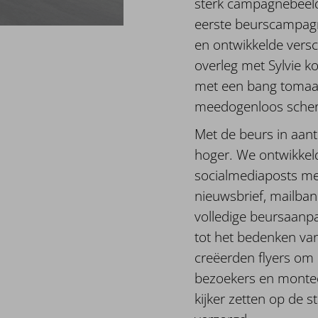
sterk campagnebeel
eerste beurscampagn
en ontwikkelde versc
overleg met Sylvie 
met een bang tomaatj
meedogenloos scher
Met de beurs in aant
hoger. We ontwikkeld
socialmediaposts met
nieuwsbrief, mailba
volledige beursaanp
tot het bedenken van
creëerden flyers om
bezoekers en montee
kijker zetten op de 