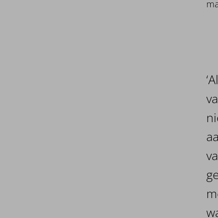
mar
‘A
va
n
aa
va
g
m
wa