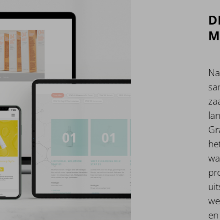
D
M
Na
sa
za
la
Gr
het
wa
pr
ui
we
en