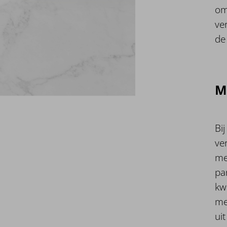
om
ve
de
M
Bi
ve
me
par
kw
me
uit