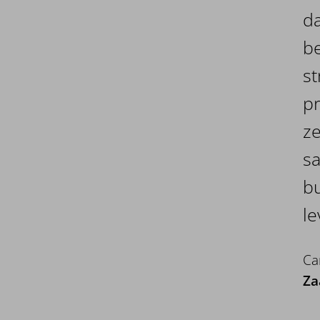
da
be
st
pr
ze
s
b
le
Ca
Za