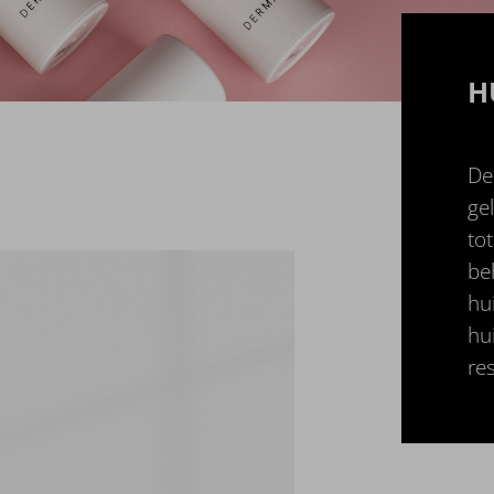
H
De
ge
to
be
hu
hu
res