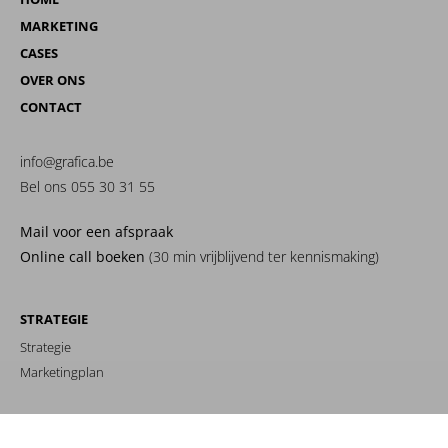
MARKETING
CASES
OVER ONS
CONTACT
info@grafica.be
Bel ons 055 30 31 55
Mail voor een afspraak
Online call boeken
(30 min vrijblijvend ter kennismaking)
STRATEGIE
Strategie
Marketingplan
MERKIDENTITEIT
Branding